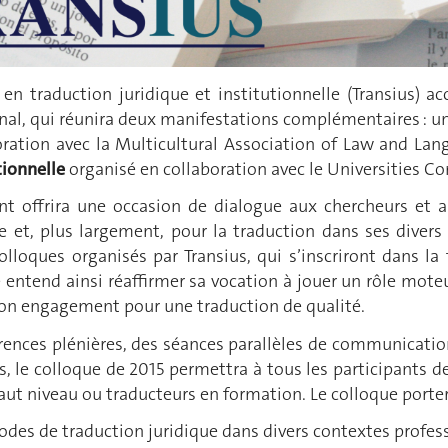
en traduction juridique et institutionnelle (Transius) a
onal, qui réunira deux manifestations complémentaires : u
oration avec la Multicultural Association of Law and La
tionnelle
organisé en collaboration avec le Universities 
nt offrira une occasion de dialogue aux chercheurs et a
e et, plus largement, pour la traduction dans ses divers 
olloques organisés par Transius, qui s’inscriront dans la
e entend ainsi réaffirmer sa vocation à jouer un rôle mote
 son engagement pour une traduction de qualité.
rences plénières, des séances parallèles de communication
 le colloque de 2015 permettra à tous les participants de 
aut niveau ou traducteurs en formation. Le colloque portera
es de traduction juridique dans divers contextes profess