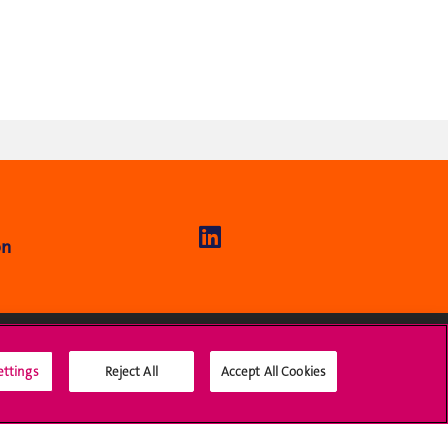
on
ettings
Reject All
Accept All Cookies
Médias sociaux UNIGE