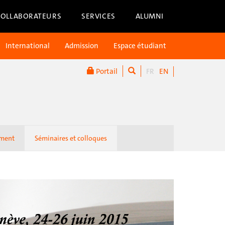
COLLABORATEURS
SERVICES
ALUMNI
International
Admission
Espace étudiant
Portail
FR
EN
ement
Séminaires et colloques