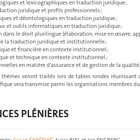
giques et lexicographiques en traduction juridique ;
ction juridique et profils professionnels ;
ques et déontologiques en traduction juridique ;
us et outils informatiques en traduction juridique ;
n dans le droit plurilingue (élaboration, mise en œuvre, app
de la traduction juridique et institutionnelle ;
ue et financière en contexte institutionnel ;
ique et technique en contexte institutionnel ;
onnelles en matière d’assurance et de gestion de la qualité
 thèmes seront traités lors de tables rondes réunissant 
fique sera transmise parmi les organisations membres d
CES PLÉNIÈRES
rmée :
Susan ŠARČEVIĆ
, Łucja BIEL et Jan ENGBERG