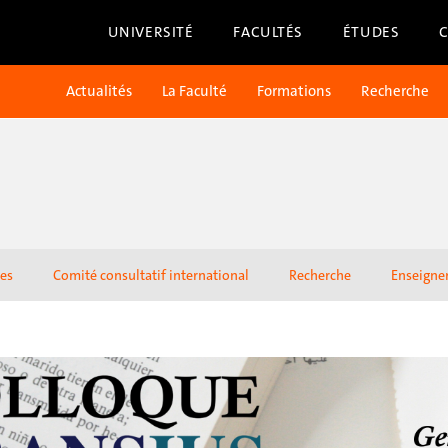
UNIVERSITÉ
FACULTÉS
ÉTUDES
Actualités
La Faculté
Formations
Recherche
es
Comité consultatif international
Recherche
Enseign