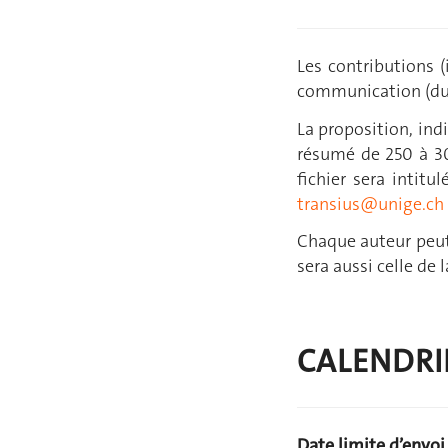
Les contributions 
communication (duré
La proposition, ind
résumé de 250 à 30
fichier sera intit
transius@unige.ch
Chaque auteur peut
sera aussi celle de
CALENDRI
Date limite d’envoi