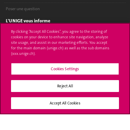
Poser une question
L'UNIGE vous informe
By clicking “Accept All Cookies”, you agree to the storing of
UNIGE Mobile
cookies on your device to enhance site navigation, analyze
site usage, and assist in our marketing efforts. You accept
Médias
for the main domain (unige.ch) as well as the sub domains
(xxx.unige.ch).
Offres d'emploi
Bibliothèque
Cookies Settings
Calendrier académique
Reject All
Médias sociaux UNIGE
Accept All Cookies
Accréditation