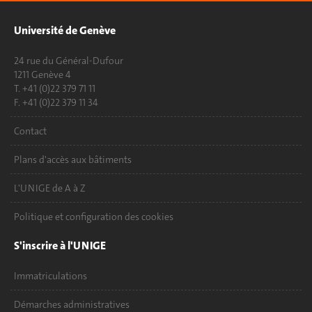
Université de Genève
24 rue du Général-Dufour
1211 Genève 4
T. +41 (0)22 379 71 11
F. +41 (0)22 379 11 34
Contact
Plans d'accès aux bâtiments
L'UNIGE de A à Z
Politique et configuration des cookies
S'inscrire à l'UNIGE
Immatriculations
Démarches administratives