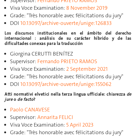
Supervisor
:
Fernando PRIETO RAMOS
Viva Voce Examination
:
8 November 2019
Grade
:
"Très honorable avec félicitations du jury"
DOI
10.13097/archive-ouverte/unige:126833
Los discursos institucionales en el ámbito del derecho
internacional : análisis de su carácter híbrido y de las
dificultades conexas para la traducción
Giorgina CERUTTI BENÍTEZ
Supervisor
:
Fernando PRIETO RAMOS
Viva Voce Examination
:
2 September 2021
Grade: "Très honorable avec félicitations du jury"
DOI
10.13097/archive-ouverte/unige:155062
Atti normativi elvetici nella terza lingua ufficiale: chiarezza
de
jure
o
de facto
?
Paolo CANAVESE
Supervisor
:
Annarita FELICI
Viva Voce Examination
:
5 April 2023
Grade
:
"Très honorable avec félicitations du jury"