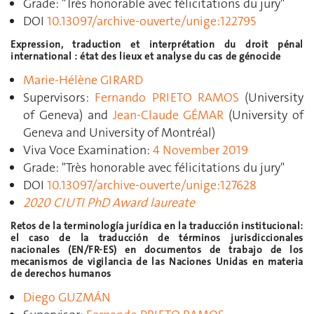
Grade:
"Très honorable avec félicitations du jury"
DOI
10.13097/archive-ouverte/unige:122795
Expression, traduction et interprétation du droit pénal
international : état des lieux et analyse du cas de génocide
Marie-Hélène GIRARD
Supervisors
:
Fernando PRIETO RAMOS
(University
of Geneva) and
Jean-Claude GÉMAR
(University of
Geneva and University of Montréal)
Viva Voce Examination
:
4 November 2019
Grade
:
"Très honorable avec félicitations du jury"
DOI
10.13097/archive-ouverte/unige:127628
2020 CIUTI PhD Award laureate
Retos de la terminología jurídica en la traducción institucional:
el caso de la traducción de términos jurisdiccionales
nacionales (EN/FR-ES) en documentos de trabajo de los
mecanismos de vigilancia de las Naciones Unidas en materia
de derechos humanos
Diego GUZMÁN