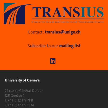
Contact:
transius@unige.ch
Subscribe to our
mailing list
University of Geneva
24 rue du Général-Dufour
1211 Genève 4
T. +41 (0)22 379 71 11
F. +41 (0)22 379 11 34